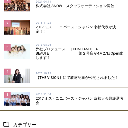
2021.04.11
株式会社 SNOW スタッフオーディション開催！
2016.11.23
2
2017 ミス・ユニバース・ジャパン 京都代表が決
定！！
2018.04.26
3
弊社プロデュース ［CONFIANCE LA
BEAUTE］ 第２号店が4月27日Open致
します！
4
2020.10.23
【THE VISION】にて取材記事が公開されました！
2016.11.04
5
2017 ミス・ユニバース・ジャパン 京都大会最終選考
会
カテゴリー