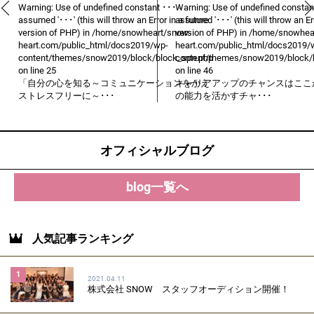
Warning
: Use of undefined constant ･･･ -
Warning
: Use of undefined constan
assumed '･･･' (this will throw an Error in a future
assumed '･･･' (this will throw an Err
version of PHP) in
/home/snowheart/snow-
version of PHP) in
/home/snowhea
heart.com/public_html/docs2019/wp-
heart.com/public_html/docs2019/
content/themes/snow2019/block/block_spn.php
content/themes/snow2019/block/
on line
25
on line
46
「自分の心を知る～コミュニケーションをかえ
キャリアアップのチャンスはここ
ストレスフリーに～･･･
の能力を活かすチャ･･･
オフィシャルブログ
blog一覧へ
人気記事ランキング
1
2021.04.11
株式会社 SNOW スタッフオーディション開催！