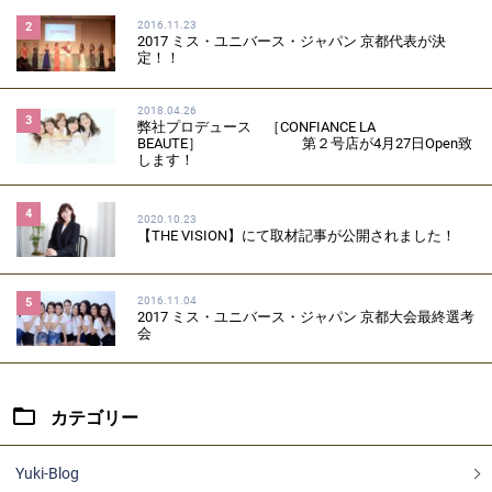
2016.11.23
2
2017 ミス・ユニバース・ジャパン 京都代表が決
定！！
2018.04.26
3
弊社プロデュース ［CONFIANCE LA
BEAUTE］ 第２号店が4月27日Open致
します！
4
2020.10.23
【THE VISION】にて取材記事が公開されました！
2016.11.04
5
2017 ミス・ユニバース・ジャパン 京都大会最終選考
会
カテゴリー
Yuki-Blog