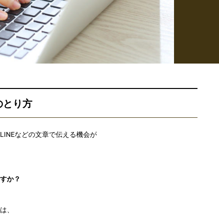
のとり方
INEなどの文章で伝える機会が
すか？
は、