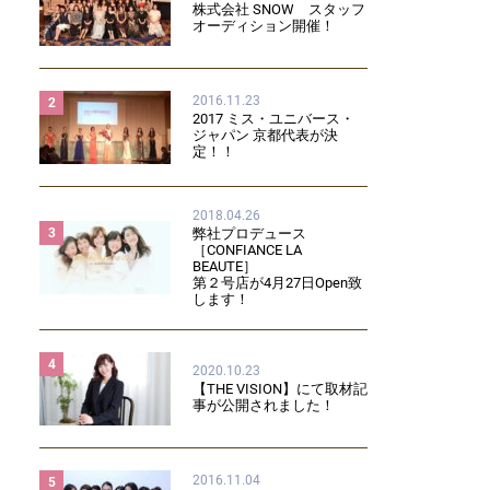
株式会社 SNOW スタッフ
オーディション開催！
2016.11.23
2
2017 ミス・ユニバース・
ジャパン 京都代表が決
定！！
2018.04.26
弊社プロデュース
3
［CONFIANCE LA
BEAUTE］
第２号店が4月27日Open致
します！
4
2020.10.23
【THE VISION】にて取材記
事が公開されました！
2016.11.04
5